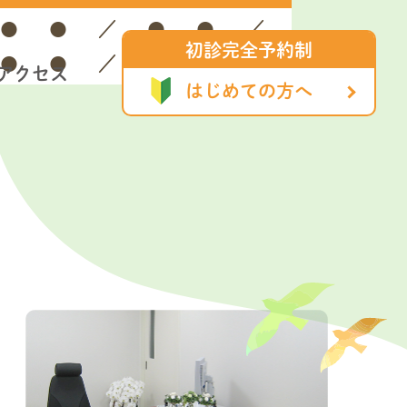
●
●
／
●
●
／
初診完全予約制
●
●
／
●
／
／
アクセス
はじめての方へ