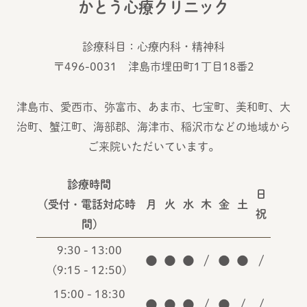
かとう心療クリニック
診療科目：心療内科・精神科
〒496-0031 津島市埋田町1丁目18番2
津島市、愛西市、弥富市、あま市、七宝町、美和町、大
治町、蟹江町、海部郡、海津市、稲沢市などの地域から
ご来院いただいています。
診療時間
日
(受付・電話対応時
月
火
水
木
金
土
祝
間)
9:30 - 13:00
●
●
●
/
●
●
/
(9:15 - 12:50)
15:00 - 18:30
●
●
●
/
●
/
/